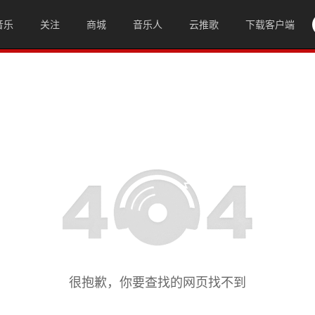
音乐
关注
商城
音乐人
云推歌
下载客户端