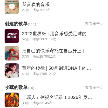
我喜欢的音乐
27首，播放1527次
创建的歌单
查看全部
(
111
)
2022世界杯 | 用音乐感受足球的热血澎湃
52首，播放3869114次
把自己的快乐寄托在自己身上 | 自娱自乐:)
37首，播放2579011次
童年的旋律 | 50首刻进DNA里的影视原声
41首，播放1785121次
收藏的歌单
查看全部
(
10
)
「罪人」创提名记录！2026年奥斯卡提名公布
30首，播放33145次