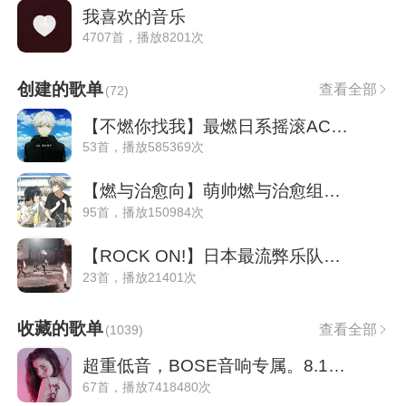
我喜欢的音乐
4707首，播放8201次
创建的歌单
查看全部
(
72
)
【不燃你找我】最燃日系摇滚ACG，cover拿走
53首，播放585369次
【燃与治愈向】萌帅燃与治愈组合,snmbqlh！
95首，播放150984次
【ROCK ON!】日本最流弊乐队及最燃摇滚整合
23首，播放21401次
收藏的歌单
查看全部
(
1039
)
超重低音，BOSE音响专属。8.1更新
67首，播放7418480次