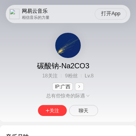
网易云音乐
打开App
相信音乐的力量
碳酸钠-Na2CO3
18
9
8
关注
粉丝
Lv.
IP:广西
总有些惊奇的际遇
关注
聊天