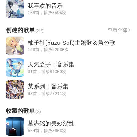
我喜欢的音乐
189首，播放3505次
创建的歌单
查看全部
(
22
)
柚子社(Yuzu-Soft)主题歌＆角色歌
106首，播放92936次
天気之子｜音乐集
31首，播放81050次
某系列｜音乐集
98首，播放76211次
收藏的歌单
(
2
)
墓志铭的美妙混乱
554首，播放5966次