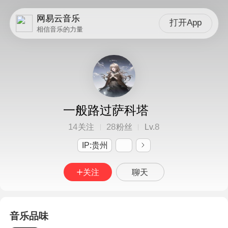
网易云音乐
打开App
相信音乐的力量
一般路过萨科塔
14
28
8
关注
粉丝
Lv.
IP:贵州
关注
聊天
音乐品味