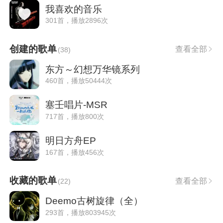
我喜欢的音乐
301首，播放2896次
创建的歌单
查看全部
(
38
)
东方～幻想万华镜系列
460首，播放50444次
塞壬唱片-MSR
717首，播放800次
明日方舟EP
167首，播放456次
收藏的歌单
查看全部
(
22
)
Deemo古树旋律（全）
293首，播放803945次