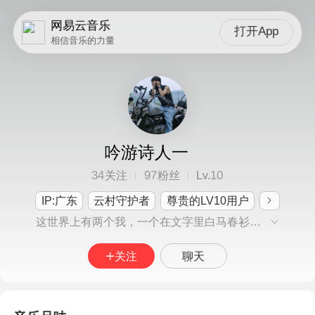
网易云音乐
打开App
相信音乐的力量
吟游诗人一
34
97
10
关注
粉丝
Lv.
IP:广东
云村守护者
尊贵的LV10用户
这世界上有两个我，一个在文字里白马春衫慢慢行、一个在生活里营蝇狗苟兀穷尽…
关注
聊天