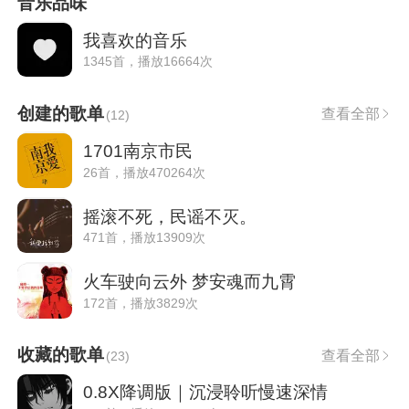
音乐品味
我喜欢的音乐
1345首，播放16664次
创建的歌单
查看全部
(
12
)
1701南京市民
26首，播放470264次
摇滚不死，民谣不灭。
471首，播放13909次
火车驶向云外 梦安魂而九霄
172首，播放3829次
收藏的歌单
查看全部
(
23
)
0.8X降调版｜沉浸聆听慢速深情