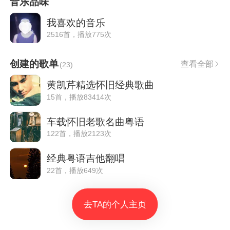
音乐品味
我喜欢的音乐
2516首，播放775次
创建的歌单
查看全部
(
23
)
黄凯芹精选怀旧经典歌曲
15首，播放83414次
车载怀旧老歌名曲粤语
122首，播放2123次
经典粤语吉他翻唱
22首，播放649次
去TA的个人主页