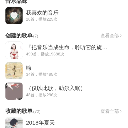
音乐品味
我喜欢的音乐
28首，播放225次
创建的歌单
查看全部
(
7
)
『把音乐当成生命，聆听它的旋律』
499首，播放19688次
嗨
34首，播放495次
（仅以此歌，助尔入眠）
48首，播放296次
收藏的歌单
查看全部
(
72
)
2018年夏天