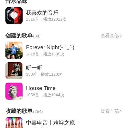
音乐品味
我喜欢的音乐
1316首，播放12812次
创建的歌单
查看全部
(
34
)
Forever Night(˶‾᷄ ⁻̫ ‾᷅˵)
1418首，播放1695次
听一听
350首，播放1120次
House Time
1058首，播放1044次
收藏的歌单
查看全部
(
254
)
中毒电音丨难解之瘾