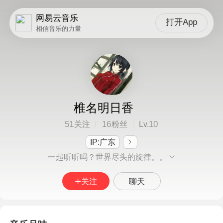
网易云音乐
打开App
相信音乐的力量
椎名明日香
51
16
10
关注
粉丝
Lv.
IP:广东
一起听听吗？世界尽头的旋律。。
关注
聊天