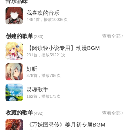
音乐品味
我喜欢的音乐
4484首，播放10036次
创建的歌单
查看全部
(
233
)
【阅读轻小说专用】动漫BGM
231首，播放59221次
好听
378首，播放796次
灵魂歌手
162首，播放173次
收藏的歌单
查看全部
(
492
)
《万妖图录传》姜月初专属BGM