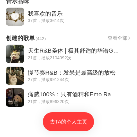
音乐品味
我喜欢的音乐
37首，播放3614次
创建的歌单
查看全部
(
442
)
天生R&B圣体 | 极其舒适的华语Groove
21首，播放2104092次
慢节奏R&B：发呆是最高级的放松
27首，播放991244次
痛感100%：只有酒精和Emo Rap懂你
21首，播放896320次
去TA的个人主页