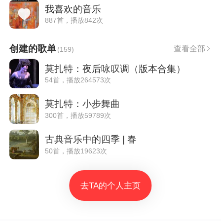
我喜欢的音乐
887首，播放842次
创建的歌单
查看全部
(
159
)
莫扎特：夜后咏叹调（版本合集）
54首，播放264573次
莫扎特：小步舞曲
300首，播放59789次
古典音乐中的四季 | 春
50首，播放19623次
去TA的个人主页