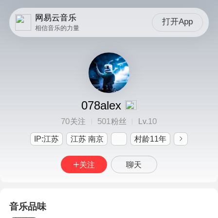
网易云音乐
打开App
相信音乐的力量
078alex
70
501
10
关注
粉丝
Lv.
IP:江苏
江苏 南京
村龄11年
关注
聊天
音乐品味