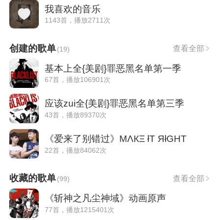
我喜欢的音乐
1143首，播放2711次
创建的歌单
查看全部
(
19
)
基本上全{美剧}罪恶黑名单第一季
67首，播放106901次
应该zui全{美剧}罪恶黑名单第三季
43首，播放89370次
《爱来了别错过》MΛКΞ łТ ЯłGHТ
22首，播放84062次
收藏的歌单
查看全部
(
99
)
《斩神之凡尘神域》动画原声
77首，播放1215401次