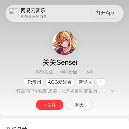
网易云音乐
打开App
相信音乐的力量
关关Sensei
825
641
8
关注
粉丝
Lv.
IP:贵州
ACG爱好者
音游人
“钉宫病”“晴琉感”患者，社恐&自宅警备员，欢迎互关（花丸家字幕组，怠惰字幕组剪辑，视频剪辑博主，各平台同名）
关注
聊天