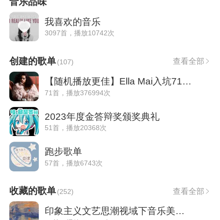
音乐品味
我喜欢的音乐
3097首，播放10742次
创建的歌单
查看全部
(
107
)
【随机播放更佳】Ella Mai入坑71首精选
71首，播放376994次
2023年度金答辩奖颁奖典礼
51首，播放20368次
跑步歌单
57首，播放6743次
收藏的歌单
查看全部
(
252
)
印象主义文艺思潮视域下音乐美学思想