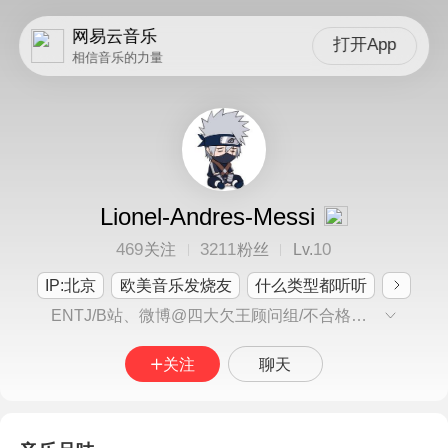
网易云音乐
打开App
相信音乐的力量
Lionel-Andres-Messi
469
3211
10
关注
粉丝
Lv.
IP:北京
欧美音乐发烧友
什么类型都听听
ENTJ/B站、微博@四大欠王顾问组/不合格的B站LP粉丝向资讯号@LinkinParkChina 运营/足球/音乐杂食发烧友（流行电子另类R&B摇滚乡村说唱爵士）/“听点好的”/音游玩家/英语/日语/西语
关注
聊天