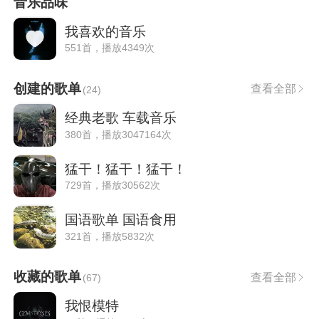
音乐品味
我喜欢的音乐
551首，播放4349次
创建的歌单
查看全部
(
24
)
经典老歌 车载音乐
380首，播放3047164次
猛干！猛干！猛干！
729首，播放30562次
国语歌单 国语食用
321首，播放5832次
收藏的歌单
查看全部
(
67
)
我恨模特