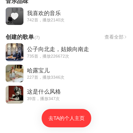
音乐品味
我喜欢的音乐
742首，播放2140次
创建的歌单
查看全部
(
7
)
公子向北走，姑娘向南走
735首，播放226672次
哈露宝儿
227首，播放3346次
这是什么风格
39首，播放347次
去TA的个人主页