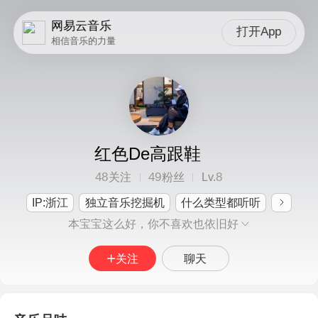
网易云音乐
打开App
相信音乐的力量
红色De高跟鞋
48
49
8
关注
粉丝
Lv.
IP:浙江
独立音乐挖掘机
什么类型都听听
本宝宝这么好，你不喜欢也依旧好
关注
聊天