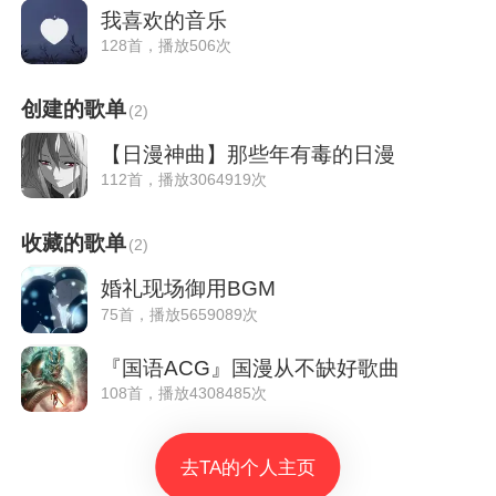
我喜欢的音乐
128首，播放506次
创建的歌单
(
2
)
【日漫神曲】那些年有毒的日漫
112首，播放3064919次
收藏的歌单
(
2
)
婚礼现场御用BGM
75首，播放5659089次
『国语ACG』国漫从不缺好歌曲
108首，播放4308485次
去TA的个人主页