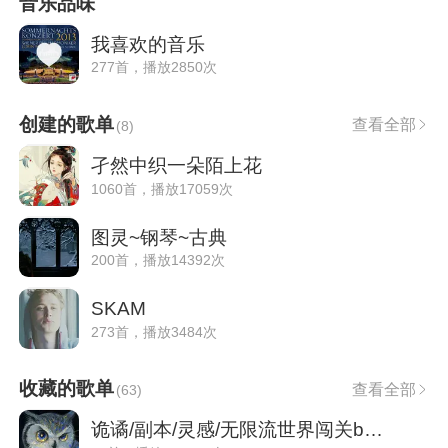
音乐品味
我喜欢的音乐
277首，播放2850次
创建的歌单
查看全部
(
8
)
孑然中织一朵陌上花
1060首，播放17059次
图灵~钢琴~古典
200首，播放14392次
SKAM
273首，播放3484次
收藏的歌单
查看全部
(
63
)
诡谲/副本/灵感/无限流世界闯关bgm