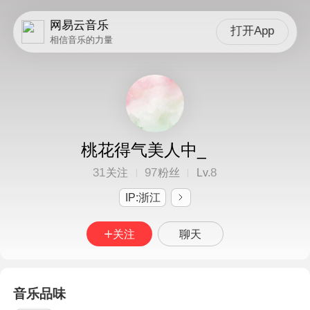
网易云音乐
打开App
相信音乐的力量
桃花得气美人中_
31
97
8
关注
粉丝
Lv.
IP:浙江
关注
聊天
音乐品味