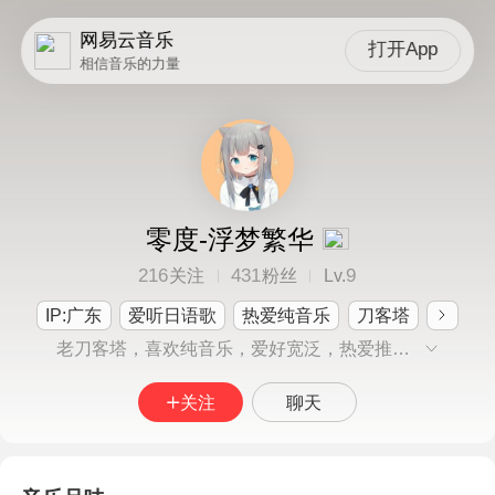
网易云音乐
打开App
相信音乐的力量
零度-浮梦繁华
216
431
9
关注
粉丝
Lv.
IP:广东
爱听日语歌
热爱纯音乐
刀客塔
老刀客塔，喜欢纯音乐，爱好宽泛，热爱推图，猫头鹰成精，同时也是崩三、崩铁、原神玩家(●• ̀ω•́ )✧
关注
聊天