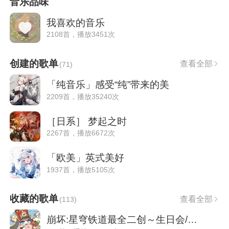
音乐品味
我喜欢的音乐
2108首，播放3451次
创建的歌单
查看全部
(
71
)
「纯音乐」感受“纯”带来的美
2209首，播放35240次
［日系］ 梦起之时
2267首，播放6672次
「欧美」英式美好
1937首，播放5105次
收藏的歌单
查看全部
(
113
)
崩坏:星穹铁道最全二创～生日会/新春会