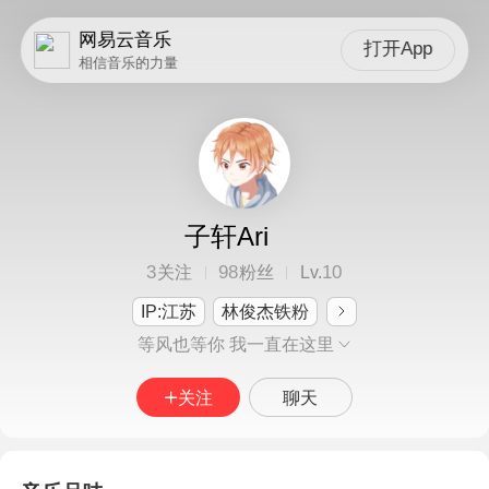
网易云音乐
打开App
相信音乐的力量
子轩Ari
3
98
10
关注
粉丝
Lv.
IP:江苏
林俊杰铁粉
等风也等你 我一直在这里
关注
聊天