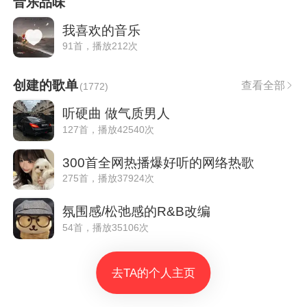
音乐品味
我喜欢的音乐
91首，播放212次
创建的歌单
查看全部
(
1772
)
听硬曲 做气质男人
127首，播放42540次
300首全网热播爆好听的网络热歌
275首，播放37924次
氛围感/松弛感的R&B改编
54首，播放35106次
去TA的个人主页