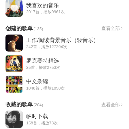
我喜欢的音乐
2017首，播放9961次
创建的歌单
查看全部
(
135
)
工作/阅读背景音乐（轻音乐）
242首，播放127204次
罗克赛特精选
25首，播放2753次
中文杂锦
1048首，播放1850次
收藏的歌单
查看全部
(
204
)
临时下载
158首，播放73次