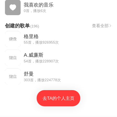
我喜欢的音乐
0首，播放6次
创建的歌单
查看全部
(
196
)
格里格
55首，播放926955次
A.威廉斯
54首，播放228907次
舒曼
303首，播放224778次
去TA的个人主页