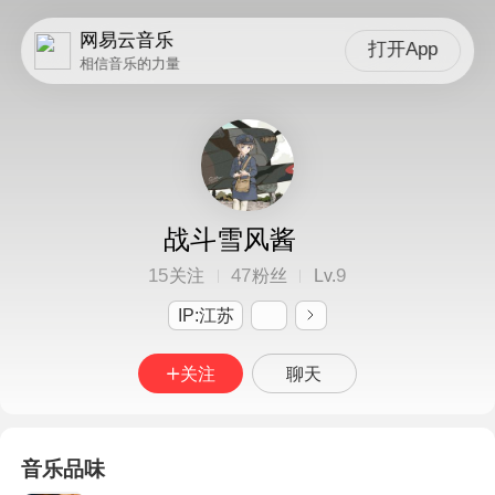
网易云音乐
打开App
相信音乐的力量
战斗雪风酱
15
47
9
关注
粉丝
Lv.
IP:江苏
关注
聊天
音乐品味