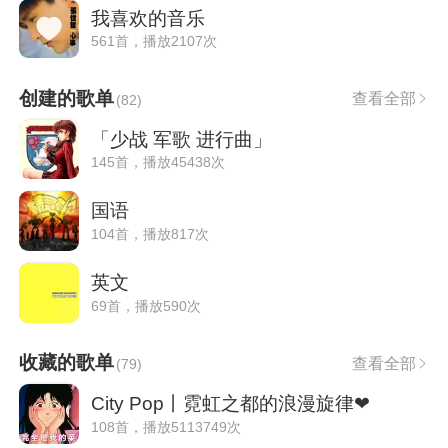
我喜欢的音乐
561首，播放2107次
创建的歌单
查看全部
(
82
)
「少战 军歌 进行曲」
145首，播放45438次
国语
104首，播放817次
英文
69首，播放590次
收藏的歌单
查看全部
(
79
)
City Pop丨霓虹之都的浪漫旋律❤
108首，播放5113749次