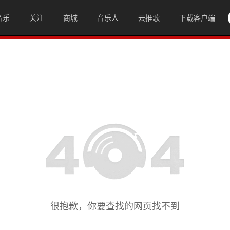
音乐
关注
商城
音乐人
云推歌
下载客户端