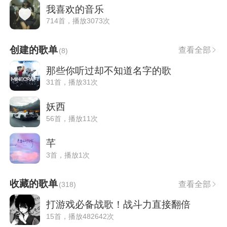
我喜欢的音乐
714首，播放3073次
创建的歌单
查看全部
(
8
)
那些你听过却不知道名字的歌
31首，播放31次
妖西
56首，播放11次
芊
3首，播放1次
收藏的歌单
查看全部
(
318
)
打游戏必备战歌！战斗力直接翻倍
15首，播放482642次