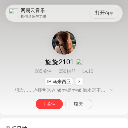
网易云音乐
打开App
相信音乐的力量
旋旋2101
285
656
10
关注
粉丝
Lv.
IP:马来西亚
想念……🎶虾💗米🎶 🕊️🐟🌈🐟🕊️ 愿永远不丢弃 自己的信仰 翘首着 张望着 同一个骄阳 如果没有穿过 夜晚的街巷 那又怎么到达 黎明的希望 我们 一起等着 等着那束光 让我们 一起驱散 这无尽虚妄 不必彷徨 每次经历 都是命运的告白 不必迷茫 每个脚印 都有玫瑰的盛开 世界之大 行途不晚 只需要用心等待 岁月之长 总会有 山海为你奔赴来 🕊️🐟🌈🐟🕊️
关注
聊天