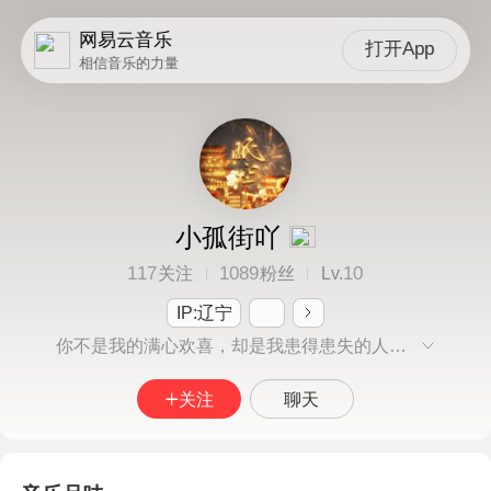
网易云音乐
打开App
相信音乐的力量
小孤街吖
117
1089
10
关注
粉丝
Lv.
IP:辽宁
你不是我的满心欢喜，却是我患得患失的人。分享音乐，故事情怀，文字图文。愿岁月安好，不负韶华！
关注
聊天