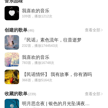
音乐品味
我喜欢的音乐
109首，播放1212次
创建的歌单
查看全部
(
46
)
『民谣』素色流年，往昔逝梦
232首，播放1744543次
我喜欢的音乐
783首，播放16748次
【民谣情怀】 我有故事，你有酒吗
366首，播放5164次
收藏的歌单
查看全部
(
239
)
明月思念夜 | 银色的月光坠满夜的思绪