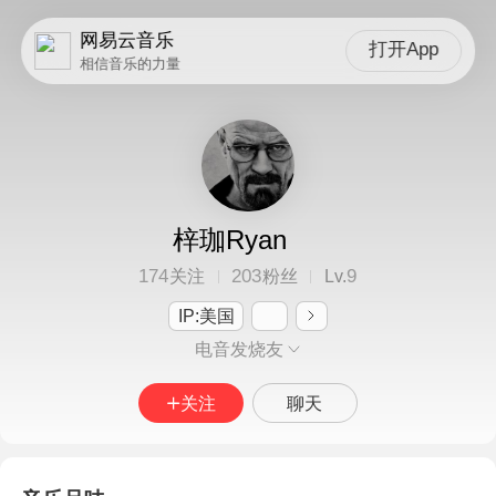
网易云音乐
打开App
相信音乐的力量
梓珈Ryan
174
203
9
关注
粉丝
Lv.
IP:美国
电音发烧友
关注
聊天