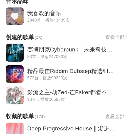
音乐品味
我喜欢的音乐
2840首，播放43439次
创建的歌单
查看全部
(
45
)
赛博朋克Cyberpunk丨未来科技与故障美学
83首，播放247030次
精品最佳Riddim Dubstep精选/Headbanger
572首，播放99320次
影流之主-劫Zed-连Faker都看不清的操作
93首，播放26555次
收藏的歌单
查看全部
(
174
)
Deep Progressive House || 渐进「甄选」