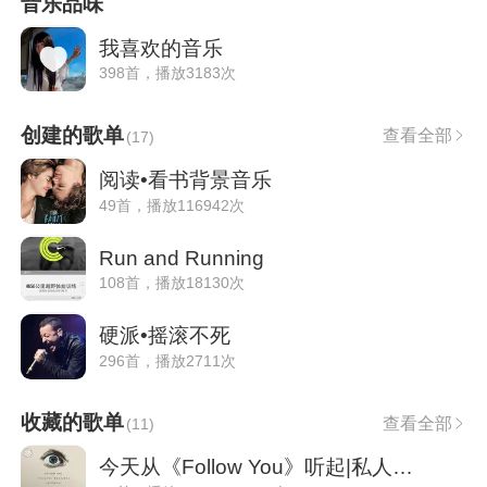
音乐品味
我喜欢的音乐
398首，播放3183次
创建的歌单
查看全部
(
17
)
阅读•看书背景音乐
49首，播放116942次
Run and Running
108首，播放18130次
硬派•摇滚不死
296首，播放2711次
收藏的歌单
查看全部
(
11
)
今天从《Follow You》听起|私人雷达