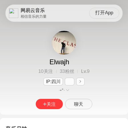
网易云音乐
打开App
相信音乐的力量
Elwajh
10
33
9
关注
粉丝
Lv.
IP:四川
·•*·
关注
聊天