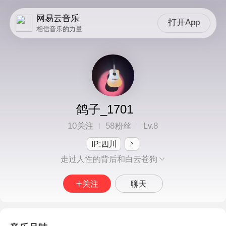
网易云音乐
打开App
相信音乐的力量
鸽子_1701
10
58
8
关注
粉丝
Lv.
IP:四川
走过人性的背后和白云苍狗
关注
聊天