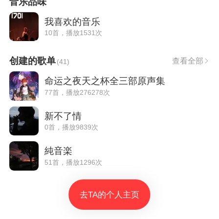
音乐品味
我喜欢的音乐
10首，播放1531次
创建的歌单
查看全部
(
41
)
命运之夜天之杯全三部原声集
77首，播放276278次
新不了情
0首，播放9839次
純音楽
51首，播放1296次
去TA的个人主页