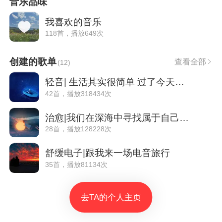
音乐品味
我喜欢的音乐
118首，播放649次
创建的歌单
查看全部
(
12
)
轻音| 生活其实很简单 过了今天就是明天
42首，播放318434次
治愈|我们在深海中寻找属于自己的光芒
28首，播放128228次
舒缓电子|跟我来一场电音旅行
35首，播放81134次
去TA的个人主页