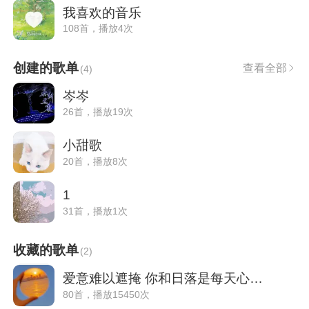
我喜欢的音乐
108首，播放4次
创建的歌单
查看全部
(
4
)
岑岑
26首，播放19次
小甜歌
20首，播放8次
1
31首，播放1次
收藏的歌单
(
2
)
爱意难以遮掩 你和日落是每天心动时刻
80首，播放15450次