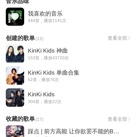
音乐品味
我喜欢的音乐
444首，播放1141次
创建的歌单
查看全部
(
12
)
KinKi Kids 神曲
153首，播放43720次
KinKi Kids 单曲合集
52首，播放76次
KinKi Kids
304首，播放22次
收藏的歌单
查看全部
(
17
)
踩点 | 前方高能 让你欲罢不能的BGM