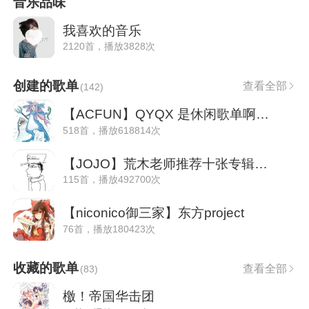
音乐品味
我喜欢的音乐
2120首，播放3828次
创建的歌单
查看全部
(
142
)
【ACFUN】QYQX 是休闲歌单啊[8.2版]
518首，播放618814次
【JOJO】荒木老师推荐十张专辑（70年代）
115首，播放492700次
【niconico御三家】东方project
76首，播放180423次
收藏的歌单
查看全部
(
83
)
檄！帝国华击团