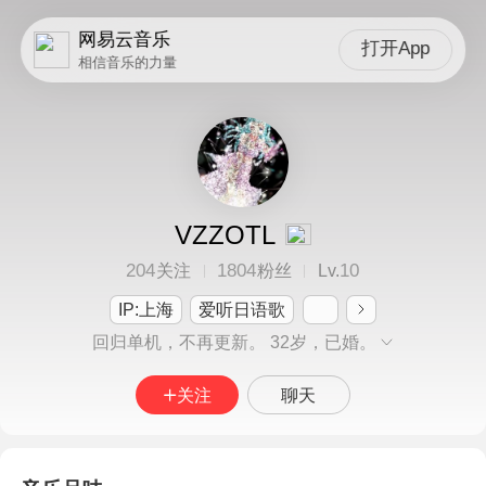
网易云音乐
打开App
相信音乐的力量
VZZOTL
204
1804
10
关注
粉丝
Lv.
IP:上海
爱听日语歌
回归单机，不再更新。 32岁，已婚。
关注
聊天