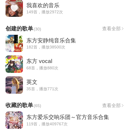
我喜欢的音乐
149首，播放2972次
创建的歌单
查看全部
(
30
)
东方安静纯音乐合集
182首，播放38500次
东方 vocal
68首，播放880次
英文
35首，播放771次
收藏的歌单
查看全部
(
65
)
东方爱乐交响乐团～官方音乐合集
119首，播放409767次