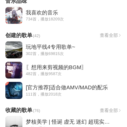
音乐品味
我喜欢的音乐
734首，播放18209次
创建的歌单
查看全部
(
42
)
玩地平线4专用歌单~
302首，播放69815次
〖想用来剪视频的BGM〗
482首，播放9587次
[官方推荐]适合做AMV/MAD的配乐
111首，播放2018次
收藏的歌单
查看全部
(
76
)
梦核美学 | 怪诞 虚无 迷幻 超现实主义风