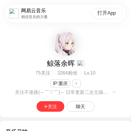
网易云音乐
打开App
相信音乐的力量
鲸落余晖
75
3264
10
关注
粉丝
Lv.
IP:重庆
关注不迷路(～￣▽￣)～ 日常更新二次元插画♡没更新就是在肝视频~( •̀ ω •́ )✧
关注
聊天