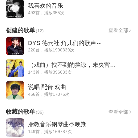
我喜欢的音乐
493首，播放355次
创建的歌单
查看全部
(
12
)
DYS 德云社 角儿们的歌声～
220首，播放1990339次
（戏曲）找不到的挡谅，未央宫找到了
143首，播放396633次
说唱 配音 戏曲
456首，播放17075次
收藏的歌单
查看全部
(
36
)
胎教音乐钢琴曲孕晚期
149首，播放169787次