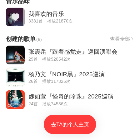
音乐品味
我喜欢的音乐
3381首，播放21876次
创建的歌单
查看全部
(
6
)
张震岳『跟着感觉走』巡回演唱会
29首，播放920542次
杨乃文『NOIR黑』2025巡演
26首，播放117325次
魏如萱『怪奇的珍珠』2025巡演
24首，播放74536次
去TA的个人主页