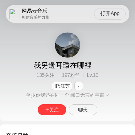
网易云音乐
打开App
相信音乐的力量
我另邊耳環在哪裡
135
197
10
关注
粉丝
Lv.
IP:江苏
至少你我还在同一个 缄口无言的宇宙
关注
聊天