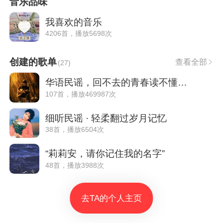
音乐品味
我喜欢的音乐
4206首，播放5698次
创建的歌单
查看全部
(
27
)
华语民谣，回不去的青春读不懂的诗
107首，播放469987次
细听民谣 · 轻柔翻过岁月记忆
38首，播放6504次
“莉莉安，请你记住我的名字”
48首，播放3988次
去TA的个人主页