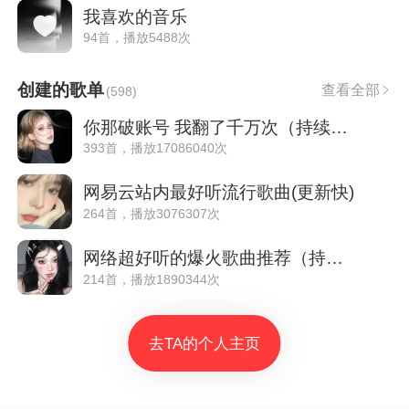
我喜欢的音乐
94首，播放5488次
创建的歌单
查看全部
(
598
)
你那破账号 我翻了千万次（持续更新）
393首，播放17086040次
网易云站内最好听流行歌曲(更新快)
264首，播放3076307次
网络超好听的爆火歌曲推荐（持续更新）
214首，播放1890344次
去TA的个人主页