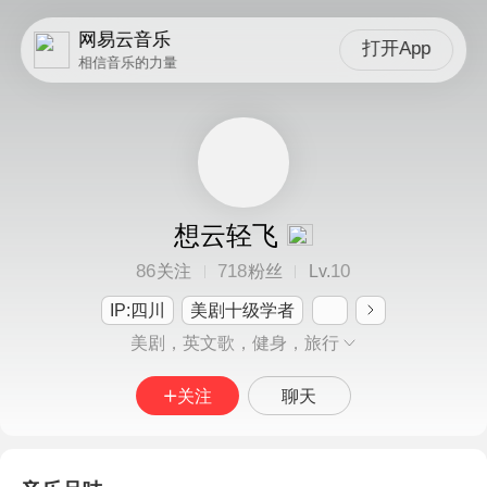
网易云音乐
打开App
相信音乐的力量
想云轻飞
86
718
10
关注
粉丝
Lv.
IP:四川
美剧十级学者
美剧，英文歌，健身，旅行
关注
聊天