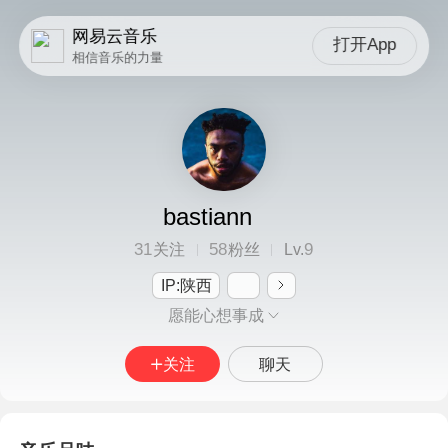
网易云音乐
打开App
相信音乐的力量
bastiann
31
58
9
关注
粉丝
Lv.
IP:陕西
愿能心想事成
关注
聊天