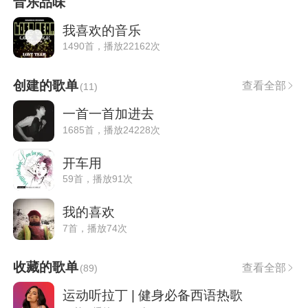
音乐品味
我喜欢的音乐
1490首，播放22162次
创建的歌单
查看全部
(
11
)
一首一首加进去
1685首，播放24228次
开车用
59首，播放91次
我的喜欢
7首，播放74次
收藏的歌单
查看全部
(
89
)
运动听拉丁 | 健身必备西语热歌