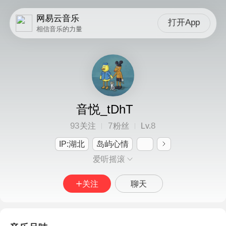
网易云音乐
打开App
相信音乐的力量
音悦_tDhT
93
7
8
关注
粉丝
Lv.
IP:湖北
岛屿心情
爱听摇滚
关注
聊天