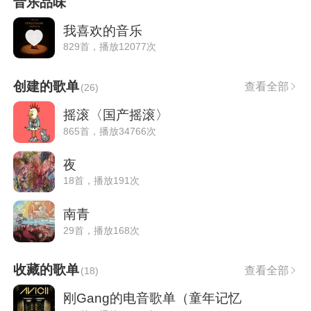
音乐品味
我喜欢的音乐
829首，播放12077次
创建的歌单
查看全部
(
26
)
摇滚〈国产摇滚〉
865首，播放34766次
夜
18首，播放191次
南青
29首，播放168次
收藏的歌单
查看全部
(
18
)
刚Gang的电音歌单（童年记忆