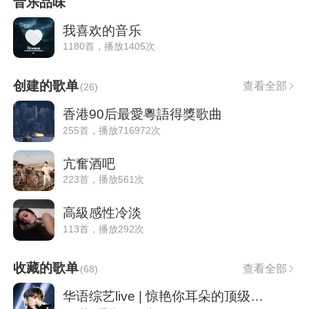
音乐品味
我喜欢的音乐
1180首，播放1405次
创建的歌单
查看全部
(
26
)
香港90后最愛粵語得獎歌曲
255首，播放716972次
亢奮酒吧
223首，播放561次
高級感性冷淡
113首，播放292次
收藏的歌单
查看全部
(
68
)
华语综艺live | 惊艳你耳朵的顶级翻唱