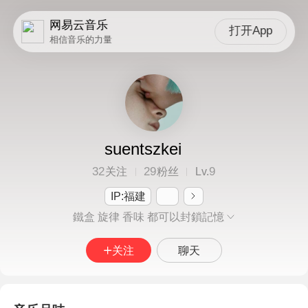
网易云音乐
打开App
相信音乐的力量
suentszkei
32
29
9
关注
粉丝
Lv.
IP:福建
鐵盒 旋律 香味 都可以封鎖記憶
关注
聊天