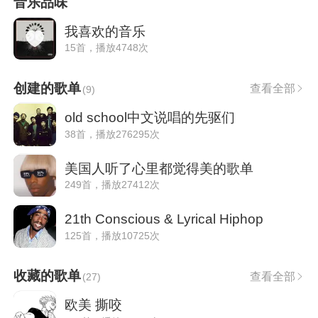
音乐品味
我喜欢的音乐
15首，播放4748次
创建的歌单
查看全部
(
9
)
old school中文说唱的先驱们
38首，播放276295次
美国人听了心里都觉得美的歌单
249首，播放27412次
21th Conscious & Lyrical Hiphop
125首，播放10725次
收藏的歌单
查看全部
(
27
)
欧美 撕咬