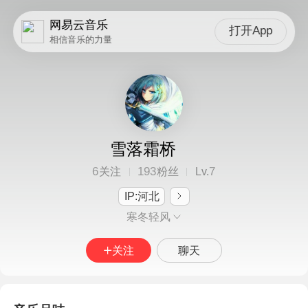
网易云音乐
打开App
相信音乐的力量
雪落霜桥
6
193
7
关注
粉丝
Lv.
IP:河北
寒冬轻风
关注
聊天