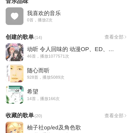
音乐品味
我喜欢的音乐
0首，播放2次
创建的歌单
查看全部
(
14
)
动听 令人回味的 动漫OP、ED、插曲
46首，播放1077571次
随心而听
928首，播放5089次
希望
14首，播放166次
收藏的歌单
查看全部
(
20
)
柚子社op/ed及角色歌